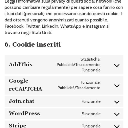
Leggi l'informativa sulla privacy di questi social network (che
possono cambiare regolarmente) per sapere cosa fanno con
i tuoi dati (personali) che processano usando questi cookie. I
dati ottenuti vengono anonimizzati quanto possibile.
Facebook, Twitter, LinkedIn, WhatsApp e Instagram si
trovano negli Stati Uniti.
6. Cookie inseriti
Statistiche,
AddThis
Pubblicità/Tracciamento,
CONSENT
Funzionale
TO
SERVICE
ADDTHIS
Google
Funzionale,
CONSENT
Pubblicità/Tracciamento
reCAPTCHA
TO
SERVICE
GOOGLE-
Join.chat
Funzionale
CONSENT
RECAPTCHA
TO
SERVICE
WordPress
Funzionale
CONSENT
JOIN.CHAT
TO
SERVICE
Stripe
Funzionale
CONSENT