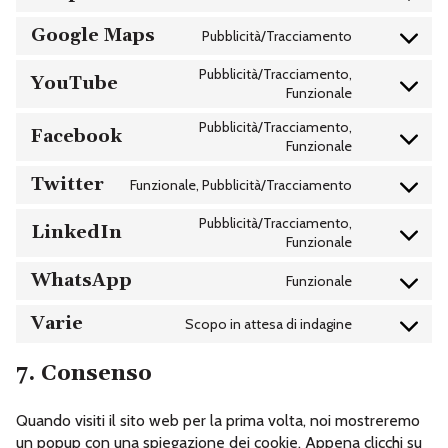
WORDPRESS
TO
SERVICE
Google Maps
Pubblicità/Tracciamento
CONSENT
STRIPE
TO
SERVICE
Pubblicità/Tracciamento,
YouTube
GOOGLE-
CONSENT
Funzionale
MAPS
TO
SERVICE
Pubblicità/Tracciamento,
Facebook
YOUTUBE
CONSENT
Funzionale
TO
SERVICE
Twitter
Funzionale, Pubblicità/Tracciamento
FACEBOOK
CONSENT
TO
SERVICE
Pubblicità/Tracciamento,
LinkedIn
TWITTER
CONSENT
Funzionale
TO
SERVICE
WhatsApp
Funzionale
LINKEDIN
CONSENT
TO
SERVICE
Varie
Scopo in attesa di indagine
CONSENT
WHATSAPP
TO
SERVICE
7. Consenso
VARIE
Quando visiti il sito web per la prima volta, noi mostreremo
un popup con una spiegazione dei cookie. Appena clicchi su